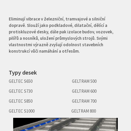
Eliminují vibrace v železniční, tramvajové a silniční
dopravě. Slouží jako podkladové, dilatační, dělící a
protiskluzové desky, dále pak izolace budov, vozovek,
pilířů a nosníků, uložení průmyslových strojů. Svými
vlastnostmi výrazně zvyšují odolnost stavebních
konstrukcí vůči namáhání a otřesům.
Typy desek
GELTEC S650 GELTRAM 500
GELTEC S730 GELTRAM 600
GELTEC S850 GELTRAM 700
GELTEC S1000 GELTRAM 800