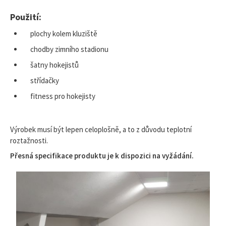
Použití:
plochy kolem kluziště
chodby zimního stadionu
šatny hokejistů
střídačky
fitness pro hokejisty
Výrobek musí být lepen celoplošně, a to z důvodu teplotní
roztažnosti.
Přesná specifikace produktu je k dispozici na vyžádání.