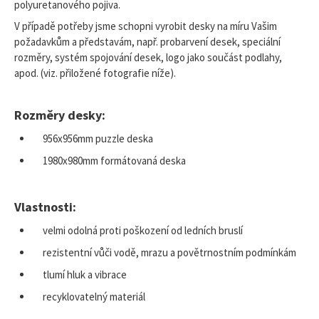
polyuretanového pojiva.
V případě potřeby jsme schopni vyrobit desky na míru Vašim
požadavkům a představám, např. probarvení desek, speciální
rozměry, systém spojování desek, logo jako součást podlahy,
apod. (viz. přiložené fotografie níže).
Rozměry desky:
956x956mm puzzle deska
1980x980mm formátovaná deska
Vlastnosti:
velmi odolná proti poškození od ledních bruslí
rezistentní vůči vodě, mrazu a povětrnostním podmínkám
tlumí hluk a vibrace
recyklovatelný materiál