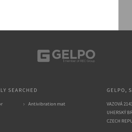
LY SEARCHED
GELPO, S
or
Antivibration mat
VAZOVÁ 214
UHERSKÝ BR
CZECH REP