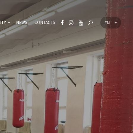
ITY
NEWS
CONTACTS
EN
CZ
nt
icy