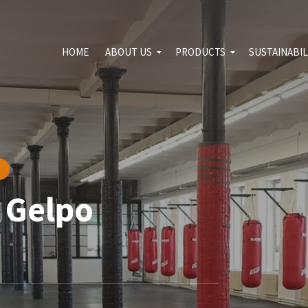
HOME
ABOUT US
PRODUCTS
SUSTAINABIL
For download
Sport and leisure
Environme
Shooting range
Quality pol
Transport and
Blog
constructions
Agrosegment
 Gelpo