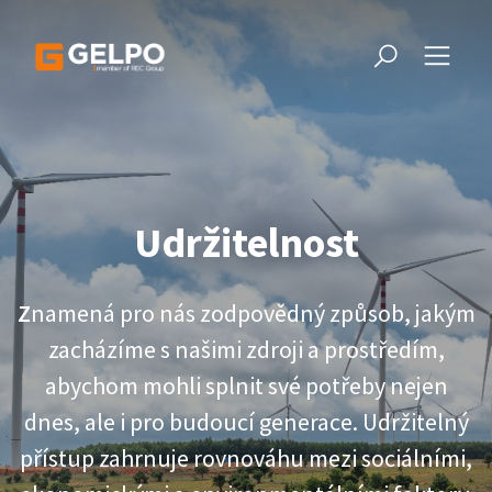
Udržitelnost
Z
namená pro nás zodpovědný způsob, jakým
zacházíme s našimi zdroji a prostředím,
abychom mohli splnit své potřeby nejen
dnes, ale i pro budoucí generace. Udržitelný
přístup zahrnuje rovnováhu mezi sociálními,