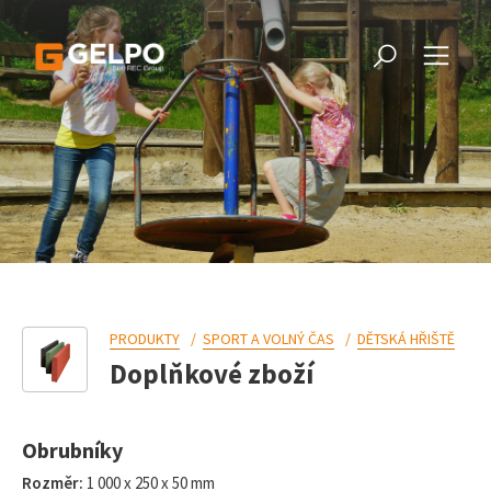
PRODUKTY
SPORT A VOLNÝ ČAS
DĚTSKÁ HŘIŠTĚ
Doplňkové zboží
Obrubníky
Rozměr:
1 000 x 250 x 50 mm