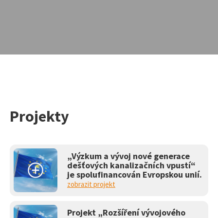
Projekty
Vyhledávání na webu
„Výzkum a vývoj nové generace
dešťových kanalizačních vpustí“
je spolufinancován Evropskou unií.
zobrazit projekt
Projekt „Rozšíření vývojového