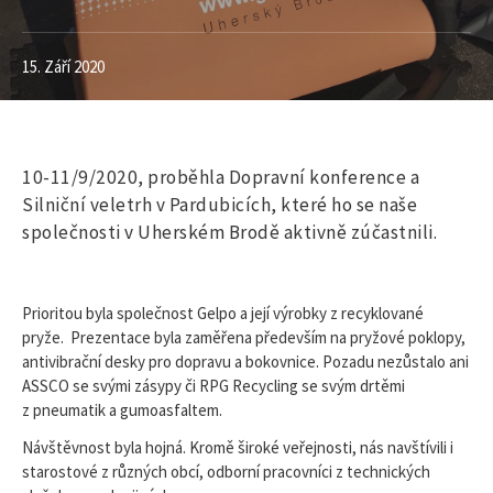
15. Září 2020
10-11/9/2020, proběhla Dopravní konference a
Silniční veletrh v Pardubicích, které ho se naše
společnosti v Uherském Brodě aktivně zúčastnili.
Prioritou byla společnost Gelpo a její výrobky z recyklované
pryže. Prezentace byla zaměřena především na pryžové poklopy,
antivibrační desky pro dopravu a bokovnice. Pozadu nezůstalo ani
ASSCO se svými zásypy či RPG Recycling se svým drtěmi
z pneumatik a gumoasfaltem.
Návštěvnost byla hojná. Kromě široké veřejnosti, nás navštívili i
starostové z různých obcí, odborní pracovníci z technických