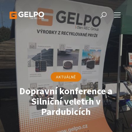
AKTUÁLNĚ
Dopravní konference a
Silniční veletrh v
Pardubicích