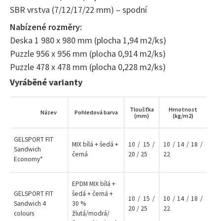
SBR vrstva (7/12/17/22 mm) – spodní
Nabízené rozměry:
Deska 1 980 x 980 mm (plocha 1,94 m2/ks)
Puzzle 956 x 956 mm (plocha 0,914 m2/ks)
Puzzle 478 x 478 mm (plocha 0,228 m2/ks)
Vyráběné varianty
Tloušťka
Hmotnost
Název
Pohledová barva
(mm)
(kg/m2)
GELSPORT FIT
MIX bílá + šedá +
10 / 15 /
10 / 14 / 18 /
Sandwich
černá
20 / 25
22
Economy*
EPDM MIX bílá +
GELSPORT FIT
šedá + černá +
10 / 15 /
10 / 14 / 18 /
Sandwich 4
30 %
20 / 25
22
colours
žlutá/modrá/