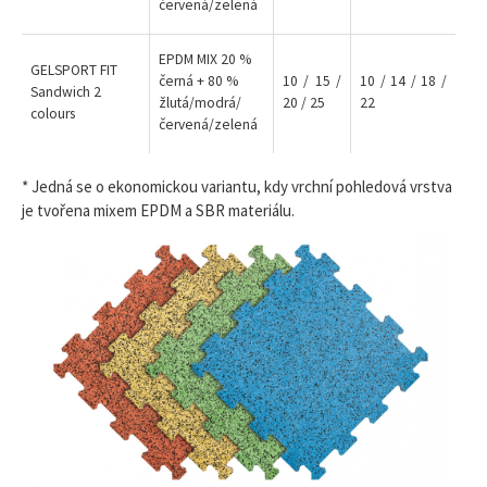
červená/zelená
EPDM MIX 20 %
GELSPORT FIT
černá + 80 %
10 / 15 /
10 / 14 / 18 /
Sandwich 2
žlutá/modrá/
20 / 25
22
colours
červená/zelená
* Jedná se o ekonomickou variantu, kdy vrchní pohledová vrstva
je tvořena mixem EPDM a SBR materiálu.